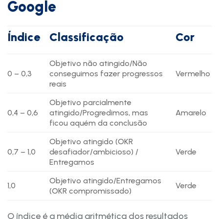
Google
Índice
Classificação
Cor
Objetivo não atingido/Não
0 – 0,3
conseguimos fazer progressos
Vermelho
reais
Objetivo parcialmente
0,4 – 0,6
atingido/Progredimos, mas
Amarelo
ficou aquém da conclusão
Objetivo atingido (OKR
0,7 – 1,0
desafiador/ambicioso) /
Verde
Entregamos
Objetivo atingido/Entregamos
1,0
Verde
(OKR compromissado)
O índice é a média aritmética dos resultados