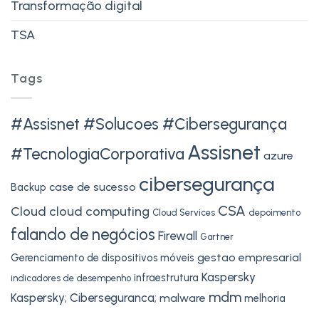
Transformação digital
TSA
Tags
#Assisnet #Solucoes #Cibersegurança
Assisnet
#TecnologiaCorporativa
azure
cibersegurança
case de sucesso
Backup
CSA
Cloud
cloud computing
Cloud Services
depoimento
falando de negócios
Firewall
Gartner
gestao empresarial
Gerenciamento de dispositivos móveis
Kaspersky
infraestrutura
indicadores de desempenho
mdm
Kaspersky; Ciberseguranca;
malware
melhoria