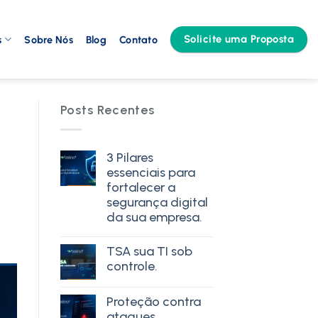
Solicite uma Proposta
s
Sobre Nós
Blog
Contato
Posts Recentes
3 Pilares
essenciais para
fortalecer a
segurança digital
da sua empresa.
TSA sua TI sob
controle.
Proteção contra
ataques