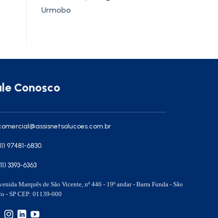
Urmobo
ale Conosco
omercial@assisnetsolucoes.com.br
11) 97481-6830
(11) 3393-6363
enida Marquês de São Vicente, nº 446 - 19º andar - Barra Funda - São
lo - SP CEP: 01139-000