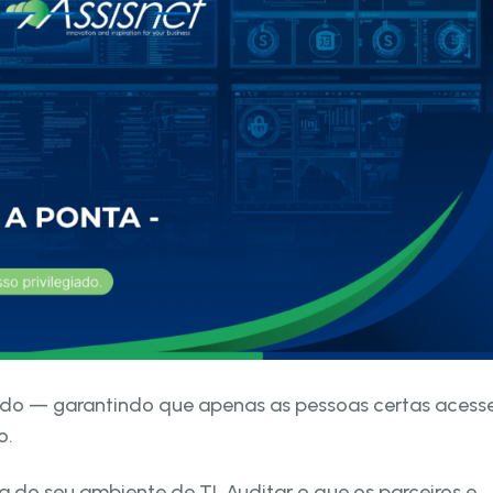
giado — garantindo que apenas as pessoas certas aces
o.
a do seu ambiente de TI. Auditar o que os parceiros e