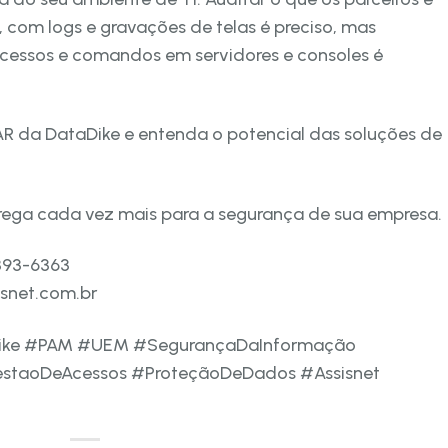
com logs e gravações de telas é preciso, mas
 acessos e comandos em servidores e consoles é
 da DataDike e entenda o potencial das soluções de
grega cada vez mais para a segurança de sua empresa.
3393-6363
snet.com.br
Dike #PAM #UEM #SegurançaDaInformação
estaoDeAcessos #ProteçãoDeDados #Assisnet