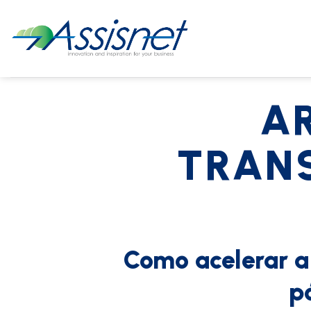
A
TRAN
Como acelerar a
p