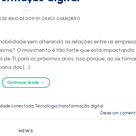
0 DE MAIO DE 2019
BY
GRACE CHAMORRO
obilidade vem alterando as relações entre as empresa
é mesmo? O movimento é tão forte que está impactando
 de TI para os próximos anos. Isso porque, ao se torna
diana das […]
Continuar lendo
→
idade
,
conectada
,
Tecnologia
,
transformação digital
Deixe um coment
NEWS