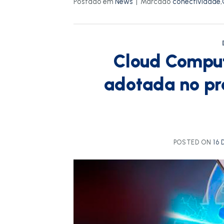
Postado em
News
|
Marcado
conectividade
,
Cloud Comput
adotada no pr
POSTED ON
16 