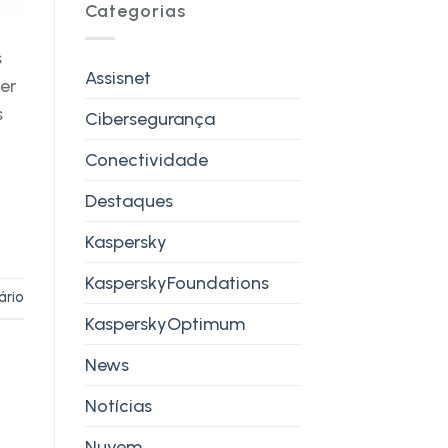
Categorias
s
Assisnet
er
s
Cibersegurança
Conectividade
Destaques
Kaspersky
KasperskyFoundations
ário
KasperskyOptimum
News
Notícias
Nuvem