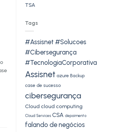
TSA
Tags
#Assisnet #Solucoes
#Cibersegurança
#TecnologiaCorporativa
ão
ase
Assisnet
azure
Backup
case de sucesso
cibersegurança
Cloud
cloud computing
CSA
Cloud Services
depoimento
falando de negócios