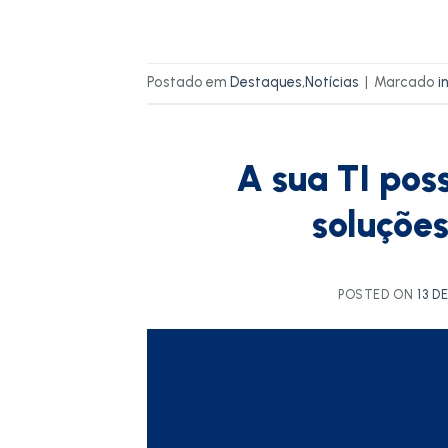
Postado em
Destaques
,
Notícias
|
Marcado
i
A sua TI pos
soluçõe
POSTED ON
13 D