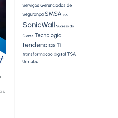
Serviços Gerenciados de
SMSA
Segurança
SOC
SonicWall
Sucesso do
Tecnologia
Cliente
tendencias
TI
TSA
transformação digital
Urmobo
o
ais