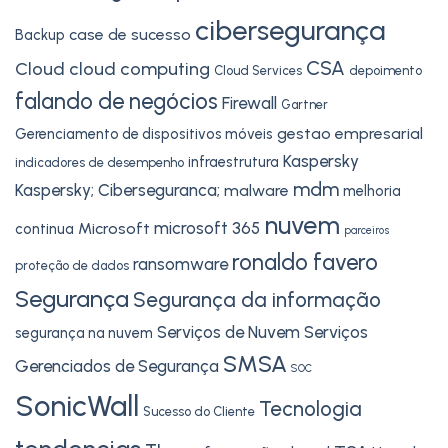
cibersegurança
case de sucesso
Backup
CSA
Cloud
cloud computing
Cloud Services
depoimento
falando de negócios
Firewall
Gartner
gestao empresarial
Gerenciamento de dispositivos móveis
Kaspersky
infraestrutura
indicadores de desempenho
mdm
Kaspersky; Ciberseguranca;
malware
melhoria
nuvem
microsoft 365
Microsoft
continua
parceiros
ronaldo favero
ransomware
proteção de dados
Segurança
Segurança da informação
Serviços de Nuvem
Serviços
segurança na nuvem
SMSA
Gerenciados de Segurança
SOC
SonicWall
Tecnologia
Sucesso do Cliente