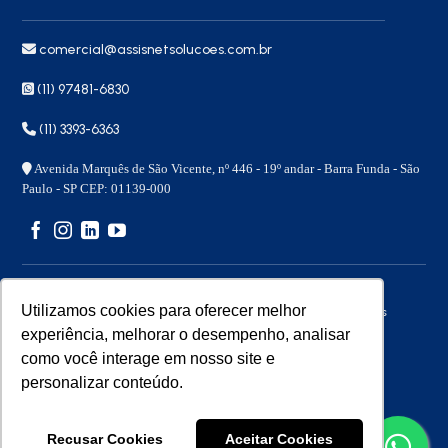
comercial@assisnetsolucoes.com.br
(11) 97481-6830
(11) 3393-6363
Avenida Marquês de São Vicente, nº 446 - 19º andar - Barra Funda - São
Paulo - SP CEP: 01139-000
Utilizamos cookies para oferecer melhor
Copyright 2026 © – Assisnet Soluções – Todos os direitos
reservados
experiência, melhorar o desempenho, analisar
como você interage em nosso site e
personalizar conteúdo.
Desenvolvido por
Benita
Recusar Cookies
Aceitar Cookies