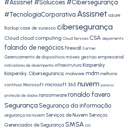
#Assisnet #Solucoes #Cibersegurança
Assisnet
#TecnologiaCorporativa
azure
cibersegurança
case de sucesso
Backup
CSA
Cloud
cloud computing
Cloud Services
depoimento
falando de negócios
Firewall
Gartner
gestao empresarial
Gerenciamento de dispositivos móveis
Kaspersky
infraestrutura
indicadores de desempenho
mdm
Kaspersky; Ciberseguranca;
malware
melhoria
nuvem
microsoft 365
Microsoft
continua
parceiros
ronaldo favero
ransomware
proteção de dados
Segurança
Segurança da informação
Serviços de Nuvem
Serviços
segurança na nuvem
SMSA
Gerenciados de Segurança
SOC