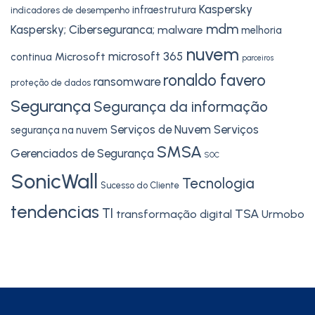
Kaspersky
infraestrutura
indicadores de desempenho
mdm
Kaspersky; Ciberseguranca;
malware
melhoria
nuvem
microsoft 365
Microsoft
continua
parceiros
ronaldo favero
ransomware
proteção de dados
Segurança
Segurança da informação
Serviços de Nuvem
Serviços
segurança na nuvem
SMSA
Gerenciados de Segurança
SOC
SonicWall
Tecnologia
Sucesso do Cliente
tendencias
TI
TSA
transformação digital
Urmobo