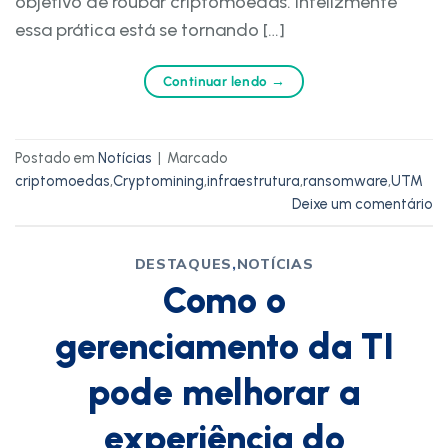
objetivo de roubar criptomoedas. Infelizmente
essa prática está se tornando […]
Continuar lendo
→
Postado em
Notícias
|
Marcado
criptomoedas
,
Cryptomining
,
infraestrutura
,
ransomware
,
UTM
Deixe um comentário
DESTAQUES
,
NOTÍCIAS
Como o
gerenciamento da TI
pode melhorar a
experiência do