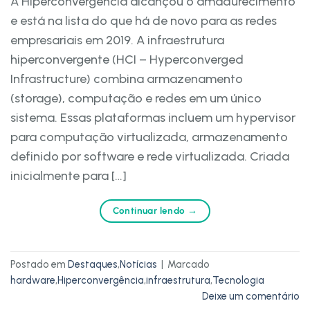
A Hiperconvergência alcançou o amadurecimento
e está na lista do que há de novo para as redes
empresariais em 2019. A infraestrutura
hiperconvergente (HCI – Hyperconverged
Infrastructure) combina armazenamento
(storage), computação e redes em um único
sistema. Essas plataformas incluem um hypervisor
para computação virtualizada, armazenamento
definido por software e rede virtualizada. Criada
inicialmente para […]
Continuar lendo
→
Postado em
Destaques
,
Notícias
|
Marcado
hardware
,
Hiperconvergência
,
infraestrutura
,
Tecnologia
Deixe um comentário