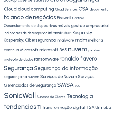
case de sucesso
Backup
CSA
Cloud
cloud computing
Cloud Services
depoimento
falando de negócios
Firewall
Gartner
gestao empresarial
Gerenciamento de dispositivos móveis
Kaspersky
infraestrutura
indicadores de desempenho
mdm
Kaspersky; Ciberseguranca;
malware
melhoria
nuvem
microsoft 365
Microsoft
continua
parceiros
ronaldo favero
ransomware
proteção de dados
Segurança
Segurança da informação
Serviços de Nuvem
Serviços
segurança na nuvem
SMSA
Gerenciados de Segurança
SOC
SonicWall
Tecnologia
Sucesso do Cliente
tendencias
TI
TSA
transformação digital
Urmobo