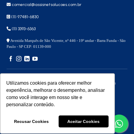
comercial@assisnetsolucoes.com.br
(11) 97481-6830
(11) 3393-6363
Avenida Marquês de São Vicente, nº 446 - 19º andar - Barra Funda - São
Paulo - SP CEP: 01139-000
Utilizamos cookies para oferecer melhor
Copyright 2026 © – Assisnet Soluções – Todos os direitos
reservados
experiência, melhorar o desempenho, analisar
como você interage em nosso site e
personalizar conteúdo.
Desenvolvido por
Benita
Recusar Cookies
Aceitar Cookies