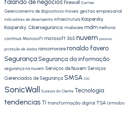
falando de negócios
Firewall
Gartner
gestao empresarial
Gerenciamento de dispositivos móveis
Kaspersky
infraestrutura
indicadores de desempenho
mdm
Kaspersky; Ciberseguranca;
malware
melhoria
nuvem
microsoft 365
Microsoft
continua
parceiros
ronaldo favero
ransomware
proteção de dados
Segurança
Segurança da informação
Serviços de Nuvem
Serviços
segurança na nuvem
SMSA
Gerenciados de Segurança
SOC
SonicWall
Tecnologia
Sucesso do Cliente
tendencias
TI
TSA
transformação digital
Urmobo