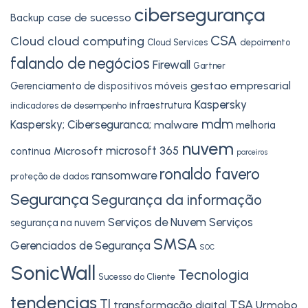
cibersegurança
case de sucesso
Backup
CSA
Cloud
cloud computing
Cloud Services
depoimento
falando de negócios
Firewall
Gartner
gestao empresarial
Gerenciamento de dispositivos móveis
Kaspersky
infraestrutura
indicadores de desempenho
mdm
Kaspersky; Ciberseguranca;
malware
melhoria
nuvem
microsoft 365
Microsoft
continua
parceiros
ronaldo favero
ransomware
proteção de dados
Segurança
Segurança da informação
Serviços de Nuvem
Serviços
segurança na nuvem
SMSA
Gerenciados de Segurança
SOC
SonicWall
Tecnologia
Sucesso do Cliente
tendencias
TI
TSA
transformação digital
Urmobo