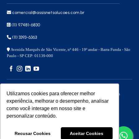
comercial@assisnetsolucoes.com.br
(11) 97481-6830
(11) 3393-6363
Avenida Marquês de São Vicente, nº 446 - 19º andar - Barra Funda - São
Paulo - SP CEP: 01139-000
Utilizamos cookies para oferecer melhor
Copyright 2026 © – Assisnet Soluções – Todos os direitos
reservados
experiência, melhorar o desempenho, analisar
como você interage em nosso site e
personalizar conteúdo.
Desenvolvido por
Benita
Recusar Cookies
Aceitar Cookies