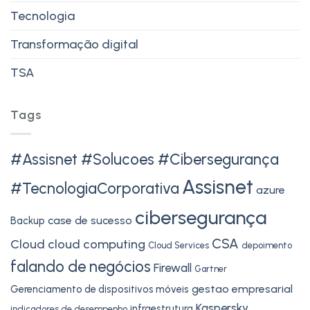
Tecnologia
Transformação digital
TSA
Tags
#Assisnet #Solucoes #Cibersegurança
Assisnet
#TecnologiaCorporativa
azure
cibersegurança
case de sucesso
Backup
CSA
Cloud
cloud computing
Cloud Services
depoimento
falando de negócios
Firewall
Gartner
gestao empresarial
Gerenciamento de dispositivos móveis
Kaspersky
infraestrutura
indicadores de desempenho