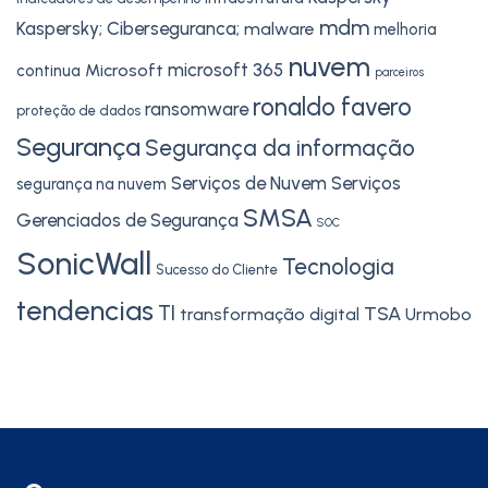
mdm
Kaspersky; Ciberseguranca;
malware
melhoria
nuvem
microsoft 365
Microsoft
continua
parceiros
ronaldo favero
ransomware
proteção de dados
Segurança
Segurança da informação
Serviços de Nuvem
Serviços
segurança na nuvem
SMSA
Gerenciados de Segurança
SOC
SonicWall
Tecnologia
Sucesso do Cliente
tendencias
TI
TSA
transformação digital
Urmobo