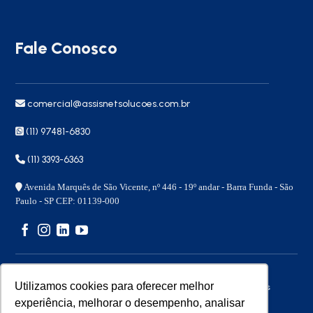
Fale Conosco
comercial@assisnetsolucoes.com.br
(11) 97481-6830
(11) 3393-6363
Avenida Marquês de São Vicente, nº 446 - 19º andar - Barra Funda - São
Paulo - SP CEP: 01139-000
Utilizamos cookies para oferecer melhor
Copyright 2026 © – Assisnet Soluções – Todos os direitos
reservados
experiência, melhorar o desempenho, analisar