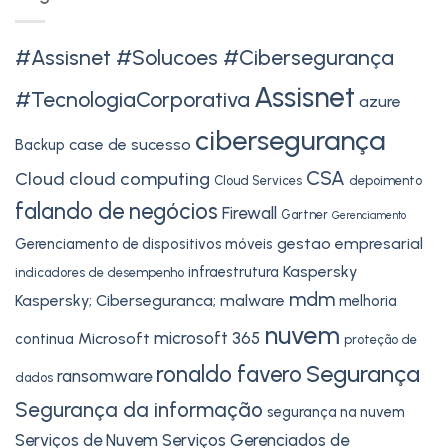
#Assisnet #Solucoes #Cibersegurança
Assisnet
#TecnologiaCorporativa
azure
cibersegurança
case de sucesso
Backup
CSA
Cloud
cloud computing
Cloud Services
depoimento
falando de negócios
Firewall
Gartner
Gerenciamento
gestao empresarial
Gerenciamento de dispositivos móveis
Kaspersky
infraestrutura
indicadores de desempenho
mdm
Kaspersky; Ciberseguranca;
malware
melhoria
nuvem
microsoft 365
Microsoft
continua
proteção de
Segurança
ronaldo favero
ransomware
dados
Segurança da informação
segurança na nuvem
Serviços de Nuvem
Serviços Gerenciados de