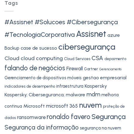
Tags
#Assisnet #Solucoes #Cibersegurança
Assisnet
#TecnologiaCorporativa
azure
cibersegurança
case de sucesso
Backup
CSA
Cloud
cloud computing
Cloud Services
depoimento
falando de negócios
Firewall
Gartner
Gerenciamento
gestao empresarial
Gerenciamento de dispositivos móveis
Kaspersky
infraestrutura
indicadores de desempenho
mdm
Kaspersky; Ciberseguranca;
malware
melhoria
nuvem
microsoft 365
Microsoft
continua
proteção de
Segurança
ronaldo favero
ransomware
dados
Segurança da informação
segurança na nuvem