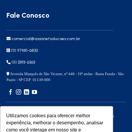
Fale Conosco
comercial@assisnetsolucoes.com.br
(11) 97481-6830
(11) 3393-6363
Avenida Marquês de São Vicente, nº 446 - 19º andar - Barra Funda - São
Paulo - SP CEP: 01139-000
Utilizamos cookies para oferecer melhor
Copyright 2026 © – Assisnet Soluções – Todos os direitos
reservados
experiência, melhorar o desempenho, analisar
como você interage em nosso site e