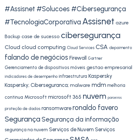
#Assisnet #Solucoes #Cibersegurança
Assisnet
#TecnologiaCorporativa
azure
cibersegurança
case de sucesso
Backup
CSA
Cloud
cloud computing
Cloud Services
depoimento
falando de negócios
Firewall
Gartner
gestao empresarial
Gerenciamento de dispositivos móveis
Kaspersky
infraestrutura
indicadores de desempenho
mdm
Kaspersky; Ciberseguranca;
malware
melhoria
nuvem
microsoft 365
Microsoft
continua
parceiros
ronaldo favero
ransomware
proteção de dados
Segurança
Segurança da informação
Serviços de Nuvem
Serviços
segurança na nuvem
SMSA
Gerenciados de Segurança