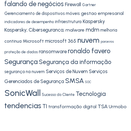
falando de negócios
Firewall
Gartner
gestao empresarial
Gerenciamento de dispositivos móveis
Kaspersky
infraestrutura
indicadores de desempenho
mdm
Kaspersky; Ciberseguranca;
malware
melhoria
nuvem
microsoft 365
Microsoft
continua
parceiros
ronaldo favero
ransomware
proteção de dados
Segurança
Segurança da informação
Serviços de Nuvem
Serviços
segurança na nuvem
SMSA
Gerenciados de Segurança
SOC
SonicWall
Tecnologia
Sucesso do Cliente
tendencias
TI
TSA
transformação digital
Urmobo