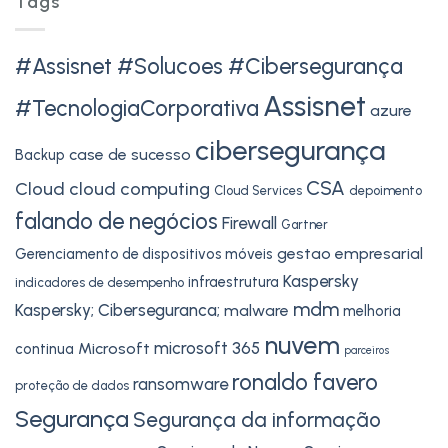
Tags
#Assisnet #Solucoes #Cibersegurança
Assisnet
#TecnologiaCorporativa
azure
cibersegurança
case de sucesso
Backup
CSA
Cloud
cloud computing
Cloud Services
depoimento
falando de negócios
Firewall
Gartner
gestao empresarial
Gerenciamento de dispositivos móveis
Kaspersky
infraestrutura
indicadores de desempenho
mdm
Kaspersky; Ciberseguranca;
malware
melhoria
nuvem
microsoft 365
Microsoft
continua
parceiros
ronaldo favero
ransomware
proteção de dados
Segurança
Segurança da informação