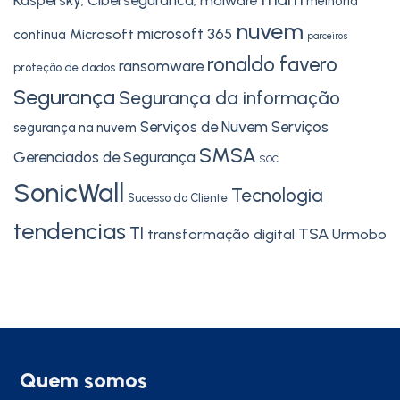
Kaspersky; Ciberseguranca;
malware
melhoria
nuvem
microsoft 365
Microsoft
continua
parceiros
ronaldo favero
ransomware
proteção de dados
Segurança
Segurança da informação
Serviços de Nuvem
Serviços
segurança na nuvem
SMSA
Gerenciados de Segurança
SOC
SonicWall
Tecnologia
Sucesso do Cliente
tendencias
TI
TSA
transformação digital
Urmobo
Quem somos