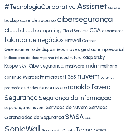
Assisnet
#TecnologiaCorporativa
azure
cibersegurança
case de sucesso
Backup
CSA
Cloud
cloud computing
Cloud Services
depoimento
falando de negócios
Firewall
Gartner
gestao empresarial
Gerenciamento de dispositivos móveis
Kaspersky
infraestrutura
indicadores de desempenho
mdm
Kaspersky; Ciberseguranca;
malware
melhoria
nuvem
microsoft 365
Microsoft
continua
parceiros
ronaldo favero
ransomware
proteção de dados
Segurança
Segurança da informação
Serviços de Nuvem
Serviços
segurança na nuvem
SMSA
Gerenciados de Segurança
SOC
SonicWall
Tecnologia
Sucesso do Cliente