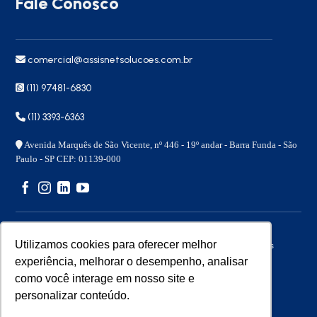
Fale Conosco
comercial@assisnetsolucoes.com.br
(11) 97481-6830
(11) 3393-6363
Avenida Marquês de São Vicente, nº 446 - 19º andar - Barra Funda - São
Paulo - SP CEP: 01139-000
Utilizamos cookies para oferecer melhor
Copyright 2026 © – Assisnet Soluções – Todos os direitos
reservados
experiência, melhorar o desempenho, analisar
como você interage em nosso site e
personalizar conteúdo.