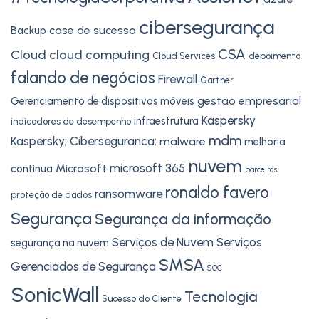
cibersegurança
case de sucesso
Backup
CSA
Cloud
cloud computing
Cloud Services
depoimento
falando de negócios
Firewall
Gartner
gestao empresarial
Gerenciamento de dispositivos móveis
Kaspersky
infraestrutura
indicadores de desempenho
mdm
Kaspersky; Ciberseguranca;
malware
melhoria
nuvem
microsoft 365
Microsoft
continua
parceiros
ronaldo favero
ransomware
proteção de dados
Segurança
Segurança da informação
Serviços de Nuvem
Serviços
segurança na nuvem
SMSA
Gerenciados de Segurança
SOC
SonicWall
Tecnologia
Sucesso do Cliente