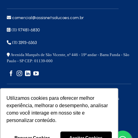
comercial@assisnetsolucoes.com.br
(11) 97481-6830
(11) 3393-6363
Avenida Marquês de São Vicente, nº 446 - 19º andar - Barra Funda - São
Paulo - SP CEP: 01139-000
Utilizamos cookies para oferecer melhor
Copyright 2026 © – Assisnet Soluções – Todos os direitos
reservados
experiência, melhorar o desempenho, analisar
como você interage em nosso site e
personalizar conteúdo.
Desenvolvido por
Benita
Recusar Cookies
Aceitar Cookies