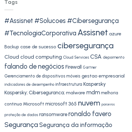
Tags
#Assisnet #Solucoes #Cibersegurança
Assisnet
#TecnologiaCorporativa
azure
cibersegurança
case de sucesso
Backup
CSA
Cloud
cloud computing
Cloud Services
depoimento
falando de negócios
Firewall
Gartner
gestao empresarial
Gerenciamento de dispositivos móveis
Kaspersky
infraestrutura
indicadores de desempenho
mdm
Kaspersky; Ciberseguranca;
malware
melhoria
nuvem
microsoft 365
Microsoft
continua
parceiros
ronaldo favero
ransomware
proteção de dados
Segurança
Segurança da informação