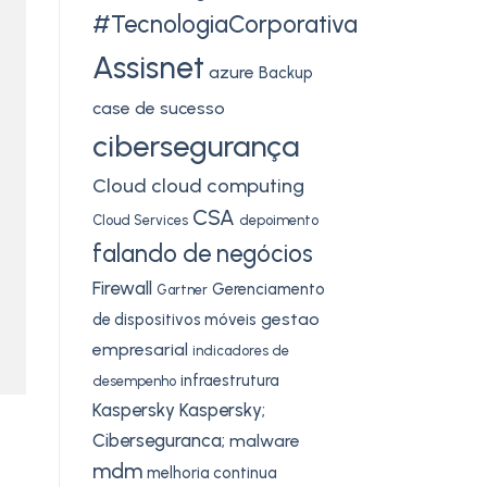
#TecnologiaCorporativa
Assisnet
azure
Backup
case de sucesso
cibersegurança
Cloud
cloud computing
CSA
Cloud Services
depoimento
falando de negócios
Firewall
Gerenciamento
Gartner
gestao
de dispositivos móveis
empresarial
indicadores de
infraestrutura
desempenho
Kaspersky
Kaspersky;
Ciberseguranca;
malware
mdm
melhoria continua