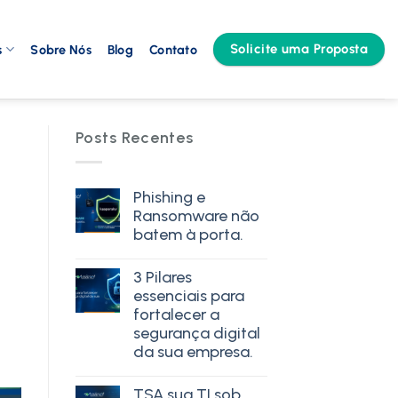
Solicite uma Proposta
s
Sobre Nós
Blog
Contato
Posts Recentes
Phishing e
Ransomware não
batem à porta.
3 Pilares
essenciais para
fortalecer a
segurança digital
da sua empresa.
TSA sua TI sob