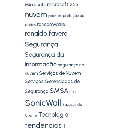
microsoft 365
Microsoft
nuvem
proteção de
parceiros
ransomware
dados
ronaldo favero
Segurança
Segurança da
informação
segurança na
Serviços de Nuvem
nuvem
Serviços Gerenciados de
SMSA
Segurança
SOC
SonicWall
Sucesso do
Tecnologia
Cliente
tendencias
TI