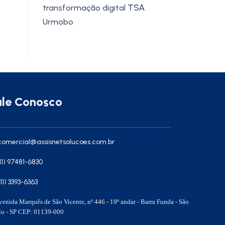
TSA
transformação digital
Urmobo
ale Conosco
omercial@assisnetsolucoes.com.br
11) 97481-6830
(11) 3393-6363
enida Marquês de São Vicente, nº 446 - 19º andar - Barra Funda - São
lo - SP CEP: 01139-000