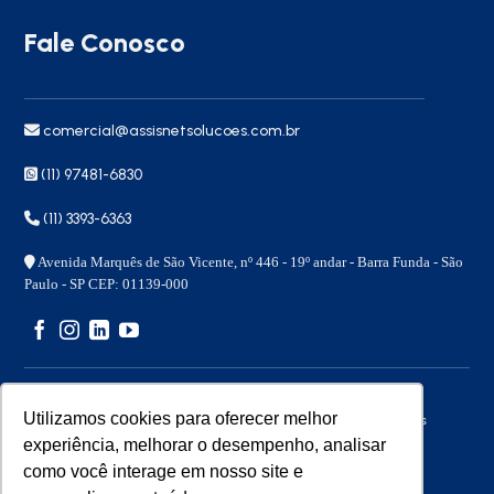
Fale Conosco
comercial@assisnetsolucoes.com.br
(11) 97481-6830
(11) 3393-6363
Avenida Marquês de São Vicente, nº 446 - 19º andar - Barra Funda - São
Paulo - SP CEP: 01139-000
Utilizamos cookies para oferecer melhor
Copyright 2026 © – Assisnet Soluções – Todos os direitos
reservados
experiência, melhorar o desempenho, analisar
como você interage em nosso site e