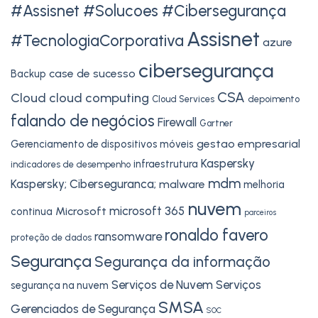
#Assisnet #Solucoes #Cibersegurança
Assisnet
#TecnologiaCorporativa
azure
cibersegurança
case de sucesso
Backup
CSA
Cloud
cloud computing
Cloud Services
depoimento
falando de negócios
Firewall
Gartner
gestao empresarial
Gerenciamento de dispositivos móveis
Kaspersky
infraestrutura
indicadores de desempenho
mdm
Kaspersky; Ciberseguranca;
malware
melhoria
nuvem
microsoft 365
Microsoft
continua
parceiros
ronaldo favero
ransomware
proteção de dados
Segurança
Segurança da informação
Serviços de Nuvem
Serviços
segurança na nuvem
SMSA
Gerenciados de Segurança
SOC