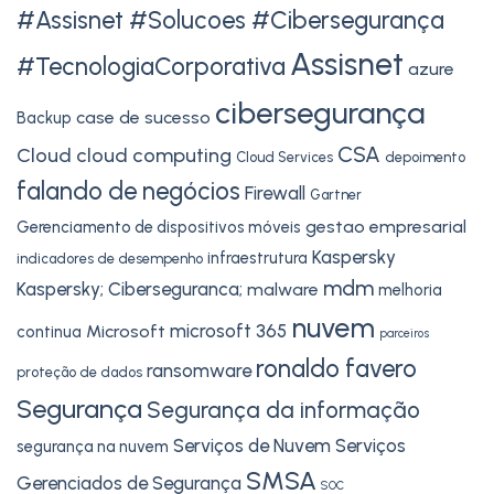
#Assisnet #Solucoes #Cibersegurança
Assisnet
#TecnologiaCorporativa
azure
cibersegurança
case de sucesso
Backup
CSA
Cloud
cloud computing
Cloud Services
depoimento
falando de negócios
Firewall
Gartner
gestao empresarial
Gerenciamento de dispositivos móveis
Kaspersky
infraestrutura
indicadores de desempenho
mdm
Kaspersky; Ciberseguranca;
malware
melhoria
nuvem
microsoft 365
Microsoft
continua
parceiros
ronaldo favero
ransomware
proteção de dados
Segurança
Segurança da informação
Serviços de Nuvem
Serviços
segurança na nuvem
SMSA
Gerenciados de Segurança
SOC