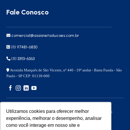
Fale Conosco
comercial@assisnetsolucoes.com.br
(11) 97481-6830
(11) 3393-6363
Avenida Marquês de São Vicente, nº 446 - 19º andar - Barra Funda - São
Paulo - SP CEP: 01139-000
Utilizamos cookies para oferecer melhor
Copyright 2026 © – Assisnet Soluções – Todos os direitos
reservados
experiência, melhorar o desempenho, analisar
como você interage em nosso site e