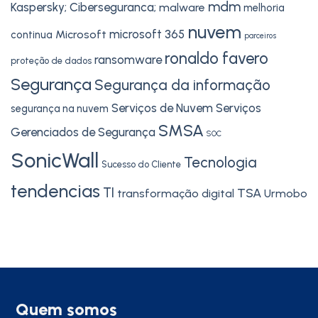
mdm
Kaspersky; Ciberseguranca;
malware
melhoria
nuvem
microsoft 365
Microsoft
continua
parceiros
ronaldo favero
ransomware
proteção de dados
Segurança
Segurança da informação
Serviços de Nuvem
Serviços
segurança na nuvem
SMSA
Gerenciados de Segurança
SOC
SonicWall
Tecnologia
Sucesso do Cliente
tendencias
TI
TSA
transformação digital
Urmobo
Quem somos