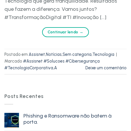
Tecnologia que gera tranquilidade. Resultados
que fazem a diferença. Vamos juntos?
#TransformaçãoDigital #TI #Inovação […]
Continuar lendo
→
Postado em
Assisnet
,
Notícias
,
Sem categoria
,
Tecnologia
|
Marcado
#Assisnet #Solucoes #Cibersegurança
#TecnologiaCorporativa
,
A
Deixe um comentário
Posts Recentes
Phishing e Ransomware não batem à
porta.