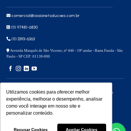
comercial@assisnetsolucoes.com.br
(11) 97481-6830
(11) 3393-6363
Avenida Marquês de São Vicente, nº 446 - 19º andar - Barra Funda - São
Paulo - SP CEP: 01139-000
Utilizamos cookies para oferecer melhor
Copyright 2026 © – Assisnet Soluções – Todos os direitos
reservados
experiência, melhorar o desempenho, analisar
como você interage em nosso site e
personalizar conteúdo.
Desenvolvido por
Benita
Recusar Cookies
Aceitar Cookies