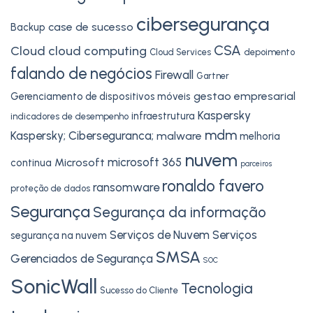
cibersegurança
case de sucesso
Backup
CSA
Cloud
cloud computing
Cloud Services
depoimento
falando de negócios
Firewall
Gartner
gestao empresarial
Gerenciamento de dispositivos móveis
Kaspersky
infraestrutura
indicadores de desempenho
mdm
Kaspersky; Ciberseguranca;
malware
melhoria
nuvem
microsoft 365
Microsoft
continua
parceiros
ronaldo favero
ransomware
proteção de dados
Segurança
Segurança da informação
Serviços de Nuvem
Serviços
segurança na nuvem
SMSA
Gerenciados de Segurança
SOC
SonicWall
Tecnologia
Sucesso do Cliente