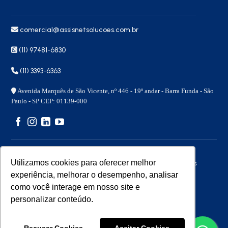
comercial@assisnetsolucoes.com.br
(11) 97481-6830
(11) 3393-6363
Avenida Marquês de São Vicente, nº 446 - 19º andar - Barra Funda - São
Paulo - SP CEP: 01139-000
Utilizamos cookies para oferecer melhor
Copyright 2026 © – Assisnet Soluções – Todos os direitos
reservados
experiência, melhorar o desempenho, analisar
como você interage em nosso site e
personalizar conteúdo.
Desenvolvido por
Benita