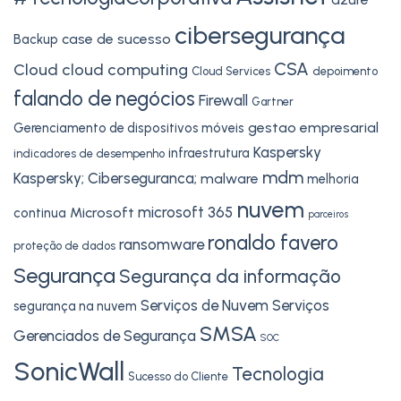
cibersegurança
case de sucesso
Backup
CSA
Cloud
cloud computing
Cloud Services
depoimento
falando de negócios
Firewall
Gartner
gestao empresarial
Gerenciamento de dispositivos móveis
Kaspersky
infraestrutura
indicadores de desempenho
mdm
Kaspersky; Ciberseguranca;
malware
melhoria
nuvem
microsoft 365
Microsoft
continua
parceiros
ronaldo favero
ransomware
proteção de dados
Segurança
Segurança da informação
Serviços de Nuvem
Serviços
segurança na nuvem
SMSA
Gerenciados de Segurança
SOC
SonicWall
Tecnologia
Sucesso do Cliente