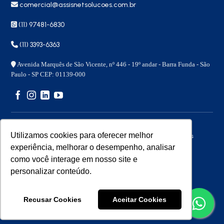
comercial@assisnetsolucoes.com.br
(11) 97481-6830
(11) 3393-6363
Avenida Marquês de São Vicente, nº 446 - 19º andar - Barra Funda - São
Paulo - SP CEP: 01139-000
Utilizamos cookies para oferecer melhor
Copyright 2026 © – Assisnet Soluções – Todos os direitos
reservados
experiência, melhorar o desempenho, analisar
como você interage em nosso site e
personalizar conteúdo.
Desenvolvido por
Benita
Recusar Cookies
Aceitar Cookies