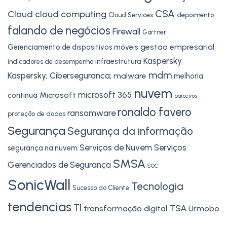
CSA
Cloud
cloud computing
Cloud Services
depoimento
falando de negócios
Firewall
Gartner
gestao empresarial
Gerenciamento de dispositivos móveis
Kaspersky
infraestrutura
indicadores de desempenho
mdm
Kaspersky; Ciberseguranca;
malware
melhoria
nuvem
microsoft 365
Microsoft
continua
parceiros
ronaldo favero
ransomware
proteção de dados
Segurança
Segurança da informação
Serviços de Nuvem
Serviços
segurança na nuvem
SMSA
Gerenciados de Segurança
SOC
SonicWall
Tecnologia
Sucesso do Cliente
tendencias
TI
TSA
transformação digital
Urmobo