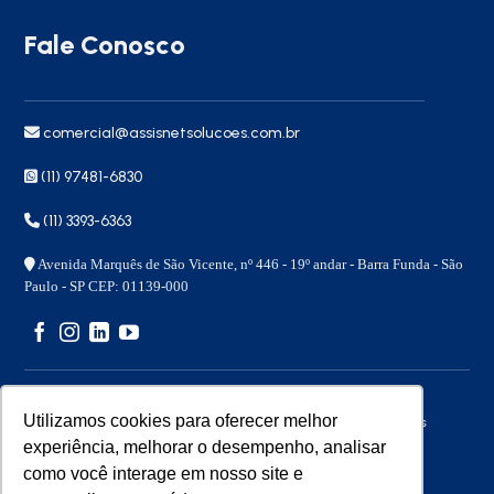
Fale Conosco
comercial@assisnetsolucoes.com.br
(11) 97481-6830
(11) 3393-6363
Avenida Marquês de São Vicente, nº 446 - 19º andar - Barra Funda - São
Paulo - SP CEP: 01139-000
Utilizamos cookies para oferecer melhor
Copyright 2026 © – Assisnet Soluções – Todos os direitos
reservados
experiência, melhorar o desempenho, analisar
como você interage em nosso site e