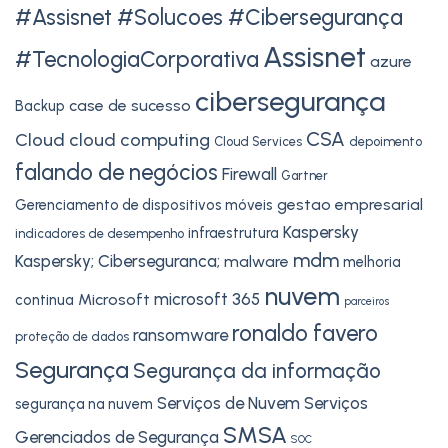
#Assisnet #Solucoes #Cibersegurança
Assisnet
#TecnologiaCorporativa
azure
cibersegurança
case de sucesso
Backup
CSA
Cloud
cloud computing
Cloud Services
depoimento
falando de negócios
Firewall
Gartner
gestao empresarial
Gerenciamento de dispositivos móveis
Kaspersky
infraestrutura
indicadores de desempenho
mdm
Kaspersky; Ciberseguranca;
malware
melhoria
nuvem
microsoft 365
Microsoft
continua
parceiros
ronaldo favero
ransomware
proteção de dados
Segurança
Segurança da informação
Serviços de Nuvem
Serviços
segurança na nuvem
SMSA
Gerenciados de Segurança
SOC