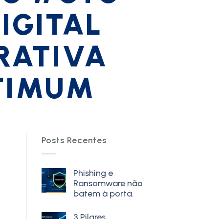
IGITAL
RATIVA
TIMUM
Posts Recentes
Phishing e
Ransomware não
batem à porta.
3 Pilares