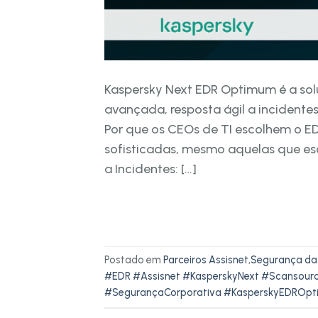
Kaspersky Next EDR Optimum é a solu
avançada, resposta ágil a incidente
Por que os CEOs de TI escolhem o E
sofisticadas, mesmo aquelas que es
a Incidentes: […]
Postado em
Parceiros Assisnet
,
Segurança da
#EDR #Assisnet #KasperskyNext #Scansour
#SegurançaCorporativa #KasperskyEDROp