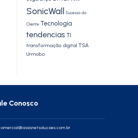
SonicWall
Sucesso do
Tecnologia
Cliente
tendencias
TI
TSA
transformação digital
Urmobo
ale Conosco
omercial@assisnetsolucoes.com.br