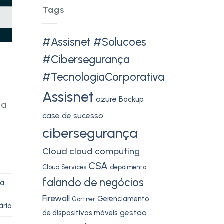
Tags
#Assisnet #Solucoes
#Cibersegurança
#TecnologiaCorporativa
?
Assisnet
azure
Backup
ca
case de sucesso
cibersegurança
Cloud
cloud computing
CSA
Cloud Services
depoimento
falando de negócios
ça
Firewall
Gerenciamento
Gartner
ário
gestao
de dispositivos móveis