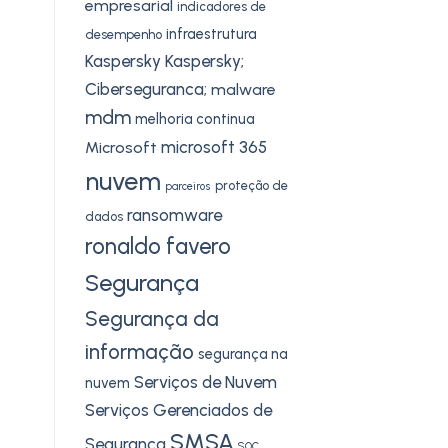
empresarial
indicadores de
infraestrutura
desempenho
Kaspersky
Kaspersky;
Ciberseguranca;
malware
mdm
melhoria continua
microsoft 365
Microsoft
nuvem
proteção de
parceiros
ransomware
dados
ronaldo favero
Segurança
Segurança da
informação
segurança na
Serviços de Nuvem
nuvem
Serviços Gerenciados de
SMSA
Segurança
SOC