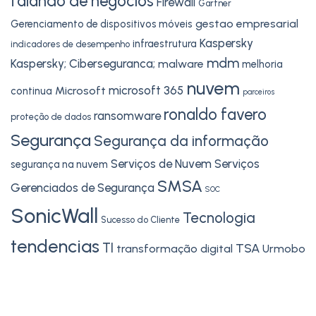
falando de negócios
Firewall
Gartner
gestao empresarial
Gerenciamento de dispositivos móveis
Kaspersky
infraestrutura
indicadores de desempenho
mdm
Kaspersky; Ciberseguranca;
malware
melhoria
nuvem
microsoft 365
Microsoft
continua
parceiros
ronaldo favero
ransomware
proteção de dados
Segurança
Segurança da informação
Serviços de Nuvem
Serviços
segurança na nuvem
SMSA
Gerenciados de Segurança
SOC
SonicWall
Tecnologia
Sucesso do Cliente
tendencias
TI
TSA
transformação digital
Urmobo