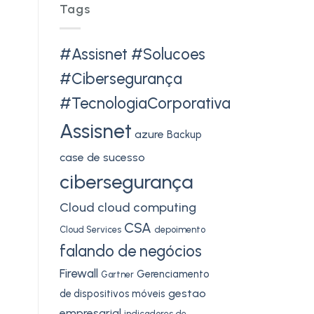
Tags
#Assisnet #Solucoes
#Cibersegurança
#TecnologiaCorporativa
Assisnet
azure
Backup
case de sucesso
cibersegurança
Cloud
cloud computing
CSA
Cloud Services
depoimento
falando de negócios
Firewall
Gerenciamento
Gartner
gestao
de dispositivos móveis
empresarial
indicadores de