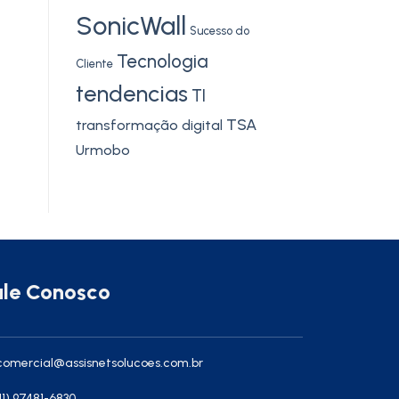
SonicWall
Sucesso do
Tecnologia
Cliente
tendencias
TI
TSA
transformação digital
Urmobo
ale Conosco
omercial@assisnetsolucoes.com.br
11) 97481-6830