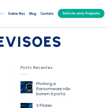
Solicite uma Proposta
s
Sobre Nós
Blog
Contato
EVISOES
Posts Recentes
Phishing e
Ransomware não
batem à porta.
3 Pilares