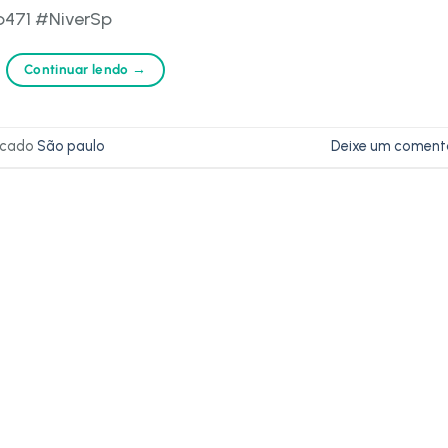
471 #NiverSp
Continuar lendo
→
rcado
São paulo
Deixe um coment