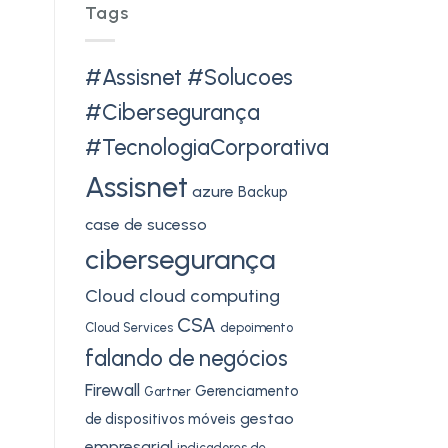
Tags
#Assisnet #Solucoes
#Cibersegurança
#TecnologiaCorporativa
Assisnet
azure
Backup
case de sucesso
cibersegurança
Cloud
cloud computing
CSA
Cloud Services
depoimento
falando de negócios
Firewall
Gerenciamento
Gartner
gestao
de dispositivos móveis
empresarial
indicadores de