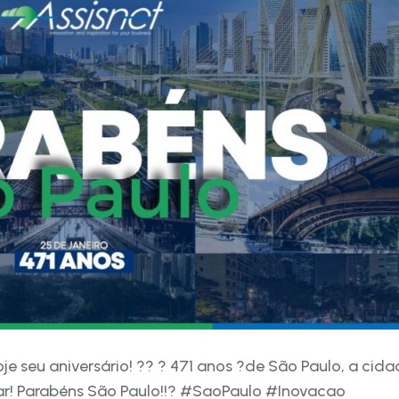
 seu aniversário! ?? ? 471 anos ?de São Paulo, a cida
tar! Parabéns São Paulo!!? #SaoPaulo #Inovacao