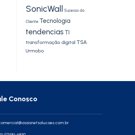
SonicWall
Sucesso do
Tecnologia
Cliente
tendencias
TI
TSA
transformação digital
Urmobo
ale Conosco
omercial@assisnetsolucoes.com.br
11) 97481-6830