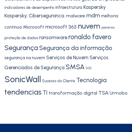
Kaspersky
infraestrutura
indicadores de desempenho
mdm
Kaspersky; Ciberseguranca;
malware
melhoria
nuvem
microsoft 365
Microsoft
continua
parceiros
ronaldo favero
ransomware
proteção de dados
Segurança
Segurança da informação
Serviços de Nuvem
Serviços
segurança na nuvem
SMSA
Gerenciados de Segurança
SOC
SonicWall
Tecnologia
Sucesso do Cliente
tendencias
TI
TSA
transformação digital
Urmobo