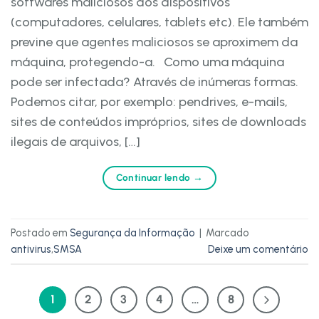
softwares maliciosos dos dispositivos
(computadores, celulares, tablets etc). Ele também
previne que agentes maliciosos se aproximem da
máquina, protegendo-a. Como uma máquina
pode ser infectada? Através de inúmeras formas.
Podemos citar, por exemplo: pendrives, e-mails,
sites de conteúdos impróprios, sites de downloads
ilegais de arquivos, […]
Continuar lendo
→
Postado em
Segurança da Informação
|
Marcado
antivirus
,
SMSA
Deixe um comentário
1
2
3
4
…
8