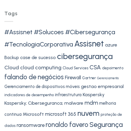
Tags
#Assisnet #Solucoes #Cibersegurança
Assisnet
#TecnologiaCorporativa
azure
cibersegurança
case de sucesso
Backup
CSA
Cloud
cloud computing
Cloud Services
depoimento
falando de negócios
Firewall
Gartner
Gerenciamento
gestao empresarial
Gerenciamento de dispositivos móveis
Kaspersky
infraestrutura
indicadores de desempenho
mdm
Kaspersky; Ciberseguranca;
malware
melhoria
nuvem
microsoft 365
Microsoft
continua
proteção de
Segurança
ronaldo favero
ransomware
dados