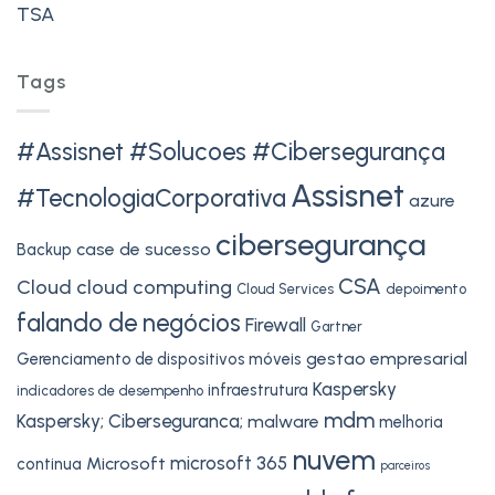
TSA
Tags
#Assisnet #Solucoes #Cibersegurança
Assisnet
#TecnologiaCorporativa
azure
cibersegurança
case de sucesso
Backup
CSA
Cloud
cloud computing
Cloud Services
depoimento
falando de negócios
Firewall
Gartner
gestao empresarial
Gerenciamento de dispositivos móveis
Kaspersky
infraestrutura
indicadores de desempenho
mdm
Kaspersky; Ciberseguranca;
malware
melhoria
nuvem
microsoft 365
Microsoft
continua
parceiros