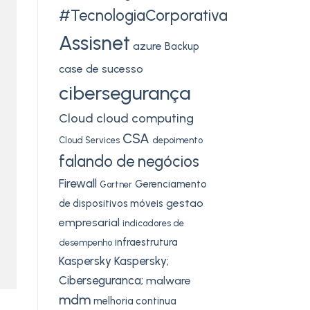
#TecnologiaCorporativa
Assisnet
azure
Backup
case de sucesso
cibersegurança
Cloud
cloud computing
CSA
Cloud Services
depoimento
falando de negócios
Firewall
Gerenciamento
Gartner
gestao
de dispositivos móveis
empresarial
indicadores de
infraestrutura
desempenho
Kaspersky
Kaspersky;
Ciberseguranca;
malware
mdm
melhoria continua