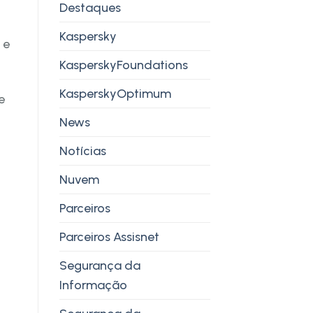
Destaques
Kaspersky
 e
KasperskyFoundations
KasperskyOptimum
e
News
Notícias
Nuvem
Parceiros
Parceiros Assisnet
Segurança da
Informação