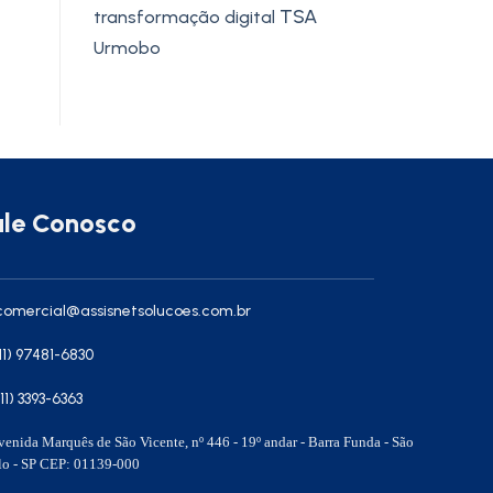
TSA
transformação digital
Urmobo
ale Conosco
omercial@assisnetsolucoes.com.br
11) 97481-6830
(11) 3393-6363
enida Marquês de São Vicente, nº 446 - 19º andar - Barra Funda - São
lo - SP CEP: 01139-000