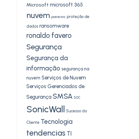
microsoft 365
Microsoft
nuvem
proteção de
parceiros
ransomware
dados
ronaldo favero
Segurança
Segurança da
informação
segurança na
Serviços de Nuvem
nuvem
Serviços Gerenciados de
SMSA
Segurança
SOC
SonicWall
Sucesso do
Tecnologia
Cliente
tendencias
TI