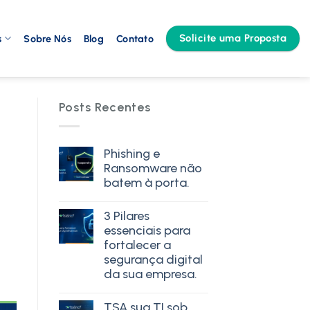
Solicite uma Proposta
s
Sobre Nós
Blog
Contato
Posts Recentes
Phishing e
Ransomware não
batem à porta.
3 Pilares
essenciais para
fortalecer a
segurança digital
da sua empresa.
TSA sua TI sob