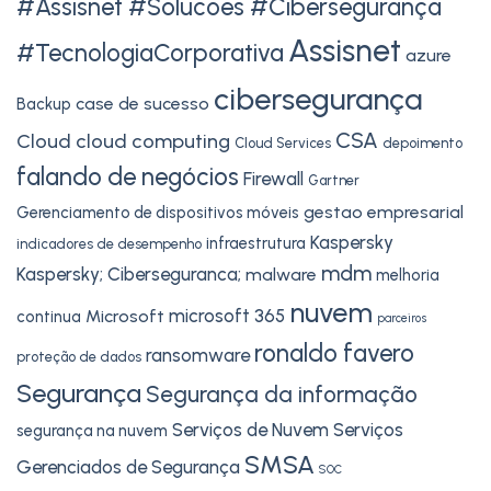
#Assisnet #Solucoes #Cibersegurança
Assisnet
#TecnologiaCorporativa
azure
cibersegurança
case de sucesso
Backup
CSA
Cloud
cloud computing
Cloud Services
depoimento
falando de negócios
Firewall
Gartner
gestao empresarial
Gerenciamento de dispositivos móveis
Kaspersky
infraestrutura
indicadores de desempenho
mdm
Kaspersky; Ciberseguranca;
malware
melhoria
nuvem
microsoft 365
Microsoft
continua
parceiros
ronaldo favero
ransomware
proteção de dados
Segurança
Segurança da informação
Serviços de Nuvem
Serviços
segurança na nuvem
SMSA
Gerenciados de Segurança
SOC