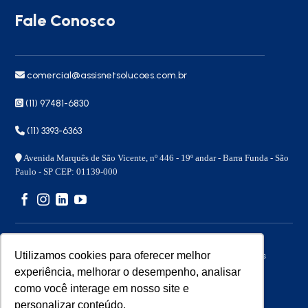
Fale Conosco
comercial@assisnetsolucoes.com.br
(11) 97481-6830
(11) 3393-6363
Avenida Marquês de São Vicente, nº 446 - 19º andar - Barra Funda - São
Paulo - SP CEP: 01139-000
Utilizamos cookies para oferecer melhor
Copyright 2026 © – Assisnet Soluções – Todos os direitos
reservados
experiência, melhorar o desempenho, analisar
como você interage em nosso site e
personalizar conteúdo.