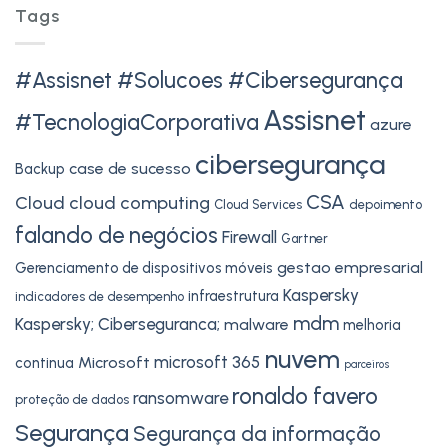
Tags
#Assisnet #Solucoes #Cibersegurança
Assisnet
#TecnologiaCorporativa
azure
cibersegurança
case de sucesso
Backup
CSA
Cloud
cloud computing
Cloud Services
depoimento
falando de negócios
Firewall
Gartner
gestao empresarial
Gerenciamento de dispositivos móveis
Kaspersky
infraestrutura
indicadores de desempenho
mdm
Kaspersky; Ciberseguranca;
malware
melhoria
nuvem
microsoft 365
Microsoft
continua
parceiros
ronaldo favero
ransomware
proteção de dados
Segurança
Segurança da informação