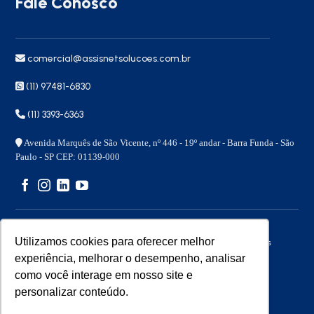
Fale Conosco
comercial@assisnetsolucoes.com.br
(11) 97481-6830
(11) 3393-6363
Avenida Marquês de São Vicente, nº 446 - 19º andar - Barra Funda - São
Paulo - SP CEP: 01139-000
Utilizamos cookies para oferecer melhor
Copyright 2026 © – Assisnet Soluções – Todos os direitos
reservados
experiência, melhorar o desempenho, analisar
como você interage em nosso site e
personalizar conteúdo.