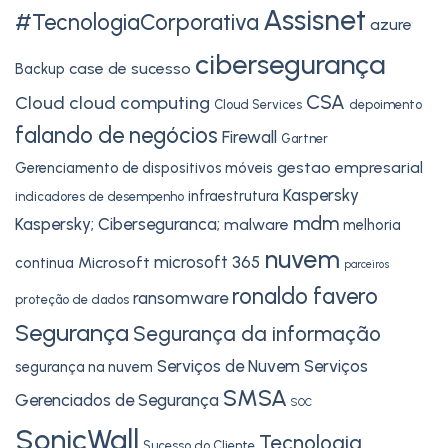
Assisnet
#TecnologiaCorporativa
azure
cibersegurança
case de sucesso
Backup
CSA
Cloud
cloud computing
Cloud Services
depoimento
falando de negócios
Firewall
Gartner
gestao empresarial
Gerenciamento de dispositivos móveis
Kaspersky
infraestrutura
indicadores de desempenho
mdm
Kaspersky; Ciberseguranca;
malware
melhoria
nuvem
microsoft 365
Microsoft
continua
parceiros
ronaldo favero
ransomware
proteção de dados
Segurança
Segurança da informação
Serviços de Nuvem
Serviços
segurança na nuvem
SMSA
Gerenciados de Segurança
SOC
SonicWall
Tecnologia
Sucesso do Cliente