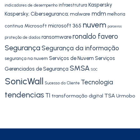
Kaspersky
infraestrutura
indicadores de desempenho
mdm
Kaspersky; Ciberseguranca;
malware
melhoria
nuvem
microsoft 365
Microsoft
continua
parceiros
ronaldo favero
ransomware
proteção de dados
Segurança
Segurança da informação
Serviços de Nuvem
Serviços
segurança na nuvem
SMSA
Gerenciados de Segurança
SOC
SonicWall
Tecnologia
Sucesso do Cliente
tendencias
TI
TSA
transformação digital
Urmobo