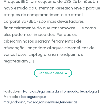
Ataques BEC: Um esquema de US$ 26 bilhões Um
novo estudo da Osterman Research revela porque
ataques de comprometimento de e-mail
corporativo (BEC) são mais devastadores
financeiramente do que ransomware — e como
eles podem ser impedidos. Por que os
cibercriminosos usariam ferramentas de
ofuscação, lançariam ataques cibernéticos de
várias fases, criptografariam endpoints e
regateariam […]
Continuar lendo
→
Postado em
Notícias
,
Segurança da Informação
,
Tecnologia
|
Marcado
cibersegurança
,
e-
mail
,
endpoint
,
invasão
,
ransomware
,
tendencias