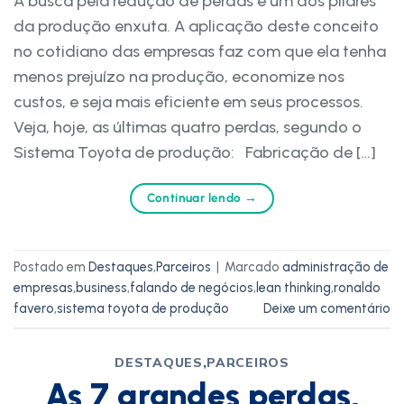
A busca pela redução de perdas é um dos pilares
da produção enxuta. A aplicação deste conceito
no cotidiano das empresas faz com que ela tenha
menos prejuízo na produção, economize nos
custos, e seja mais eficiente em seus processos.
Veja, hoje, as últimas quatro perdas, segundo o
Sistema Toyota de produção: Fabricação de […]
Continuar lendo
→
Postado em
Destaques
,
Parceiros
|
Marcado
administração de
empresas
,
business
,
falando de negócios
,
lean thinking
,
ronaldo
favero
,
sistema toyota de produção
Deixe um comentário
DESTAQUES
,
PARCEIROS
As 7 grandes perdas,