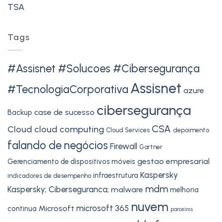
TSA
Tags
#Assisnet #Solucoes #Cibersegurança
Assisnet
#TecnologiaCorporativa
azure
cibersegurança
case de sucesso
Backup
CSA
Cloud
cloud computing
Cloud Services
depoimento
falando de negócios
Firewall
Gartner
gestao empresarial
Gerenciamento de dispositivos móveis
Kaspersky
infraestrutura
indicadores de desempenho
mdm
Kaspersky; Ciberseguranca;
malware
melhoria
nuvem
microsoft 365
Microsoft
continua
parceiros