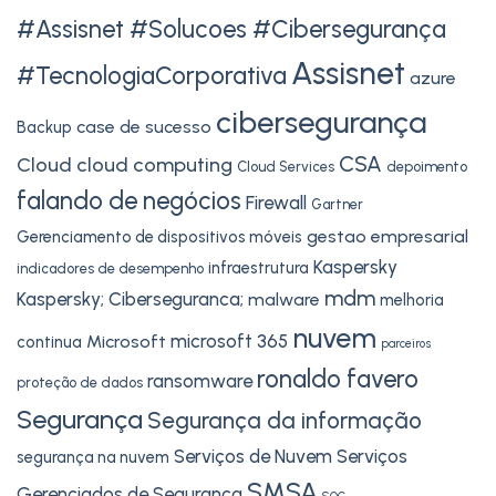
#Assisnet #Solucoes #Cibersegurança
Assisnet
#TecnologiaCorporativa
azure
cibersegurança
case de sucesso
Backup
CSA
Cloud
cloud computing
Cloud Services
depoimento
falando de negócios
Firewall
Gartner
gestao empresarial
Gerenciamento de dispositivos móveis
Kaspersky
infraestrutura
indicadores de desempenho
mdm
Kaspersky; Ciberseguranca;
malware
melhoria
nuvem
microsoft 365
Microsoft
continua
parceiros
ronaldo favero
ransomware
proteção de dados
Segurança
Segurança da informação
Serviços de Nuvem
Serviços
segurança na nuvem
SMSA
Gerenciados de Segurança