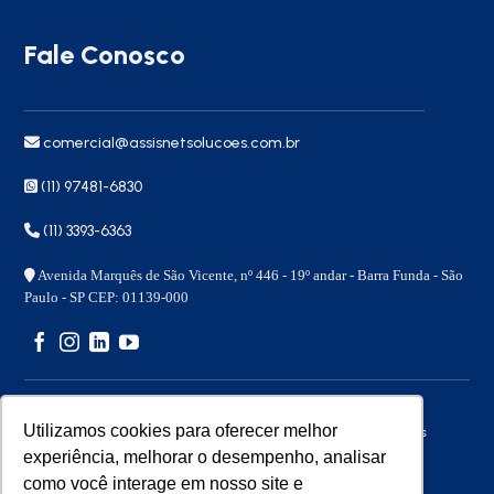
Fale Conosco
comercial@assisnetsolucoes.com.br
(11) 97481-6830
(11) 3393-6363
Avenida Marquês de São Vicente, nº 446 - 19º andar - Barra Funda - São
Paulo - SP CEP: 01139-000
Utilizamos cookies para oferecer melhor
Copyright 2026 © – Assisnet Soluções – Todos os direitos
reservados
experiência, melhorar o desempenho, analisar
como você interage em nosso site e