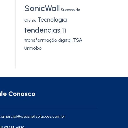
SonicWall
Sucesso do
Tecnologia
Cliente
tendencias
TI
TSA
transformação digital
Urmobo
ale Conosco
omercial@assisnetsolucoes.com.br
11) 97481-6830