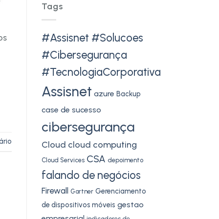
Tags
#Assisnet #Solucoes
os
#Cibersegurança
#TecnologiaCorporativa
Assisnet
azure
Backup
case de sucesso
cibersegurança
ário
Cloud
cloud computing
CSA
Cloud Services
depoimento
falando de negócios
Firewall
Gerenciamento
Gartner
gestao
de dispositivos móveis
empresarial
indicadores de