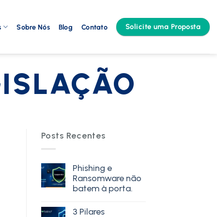
Solicite uma Proposta
s
Sobre Nós
Blog
Contato
GISLAÇÃO
Posts Recentes
Phishing e
Ransomware não
batem à porta.
3 Pilares