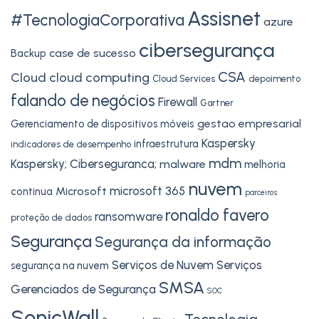
Assisnet
#TecnologiaCorporativa
azure
cibersegurança
case de sucesso
Backup
CSA
Cloud
cloud computing
Cloud Services
depoimento
falando de negócios
Firewall
Gartner
gestao empresarial
Gerenciamento de dispositivos móveis
Kaspersky
infraestrutura
indicadores de desempenho
mdm
Kaspersky; Ciberseguranca;
malware
melhoria
nuvem
microsoft 365
Microsoft
continua
parceiros
ronaldo favero
ransomware
proteção de dados
Segurança
Segurança da informação
Serviços de Nuvem
Serviços
segurança na nuvem
SMSA
Gerenciados de Segurança
SOC
SonicWall