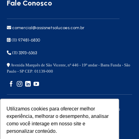
Fale Conosco
comercial@assisnetsolucoes.com.br
(11) 97481-6830
(11) 3393-6363
Avenida Marquês de São Vicente, nº 446 - 19º andar - Barra Funda - São
Paulo - SP CEP: 01139-000
Utilizamos cookies para oferecer melhor
Copyright 2026 © – Assisnet Soluções – Todos os direitos
reservados
experiência, melhorar o desempenho, analisar
como você interage em nosso site e
personalizar conteúdo.