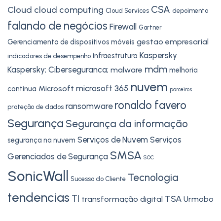
CSA
Cloud
cloud computing
Cloud Services
depoimento
falando de negócios
Firewall
Gartner
gestao empresarial
Gerenciamento de dispositivos móveis
Kaspersky
infraestrutura
indicadores de desempenho
mdm
Kaspersky; Ciberseguranca;
malware
melhoria
nuvem
microsoft 365
Microsoft
continua
parceiros
ronaldo favero
ransomware
proteção de dados
Segurança
Segurança da informação
Serviços de Nuvem
Serviços
segurança na nuvem
SMSA
Gerenciados de Segurança
SOC
SonicWall
Tecnologia
Sucesso do Cliente
tendencias
TI
TSA
transformação digital
Urmobo